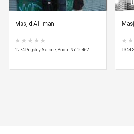
Masjid Al-Iman
Masj
1274 Pugsley Avenue, Bronx, NY 10462
1344 S