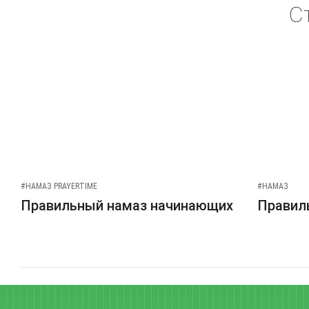
С
#НАМАЗ PRAYERTIME
#НАМАЗ
Правильный намаз начинающих
Правиль