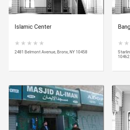
Islamic Center
Bang
2481 Belmont Avenue, Bronx, NY 10458
Starli
10462