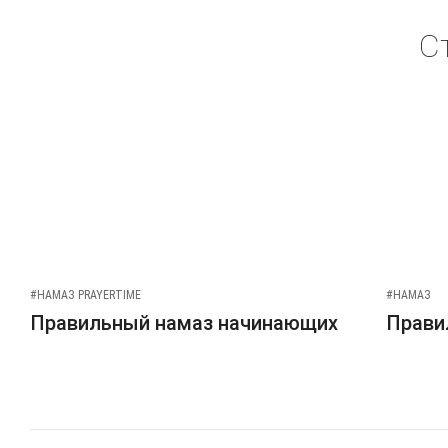
С
#НАМАЗ PRAYERTIME
#НАМАЗ
Правильный намаз начинающих
Прави