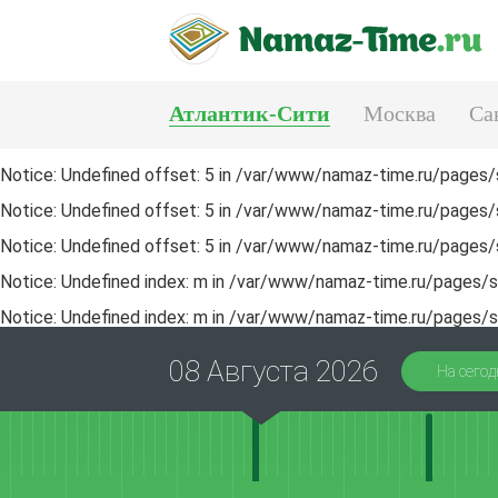
Атлантик-Сити
Москва
Са
Тюмень
Екатеринбург
Notice
: Undefined offset: 5 in
/var/www/namaz-time.ru/pages/s
Notice
: Undefined offset: 5 in
/var/www/namaz-time.ru/pages/s
Notice
: Undefined offset: 5 in
/var/www/namaz-time.ru/pages/s
Notice
: Undefined index: m in
/var/www/namaz-time.ru/pages/sa
Notice
: Undefined index: m in
/var/www/namaz-time.ru/pages/sa
08 Августа 2026
На сегод