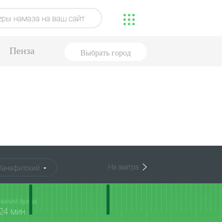
ры намаза на ваш сайт
Пенза
Выбрать город
На завтра
Ханафитский
чания зухра
24 мин