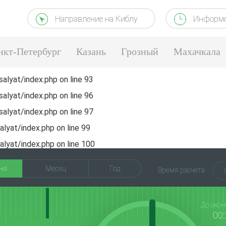
Направление на Киблу
Информе
нкт-Петербург
Казань
Грозный
Махачкала
alyat/index.php
on line
93
alyat/index.php
on line
96
alyat/index.php
on line
97
lyat/index.php
on line
99
lyat/index.php
on line
100
ня
Месяц
Год
Время расчета
До окон
00: