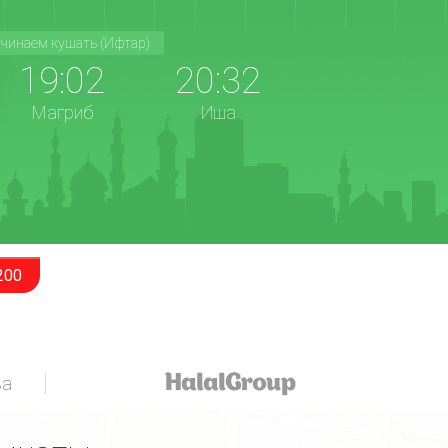
чинаем кушать (Ифтар)
19:02
20:32
Магриб
Иша
200
за