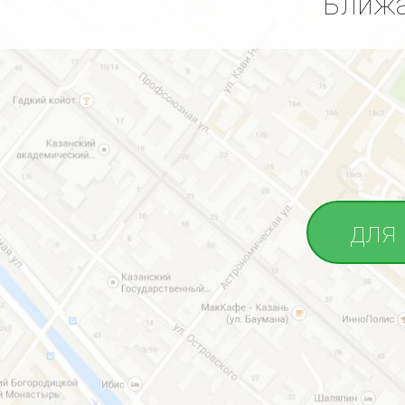
Ближа
для