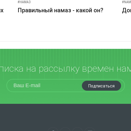
#НАМАЗ
#NAM
их
Правильный намаз - какой он?
До
писка на рассылку времен на
Подписаться