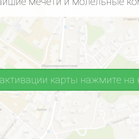
йшие мечети и молельные к
 активации карты нажмите на 