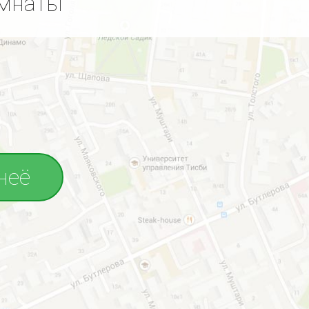
омнаты
неё