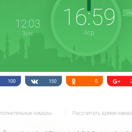
16:59
На
12:03
Аср
Зухр
100
150
0
полнительные намазы
Рассчитать время нама