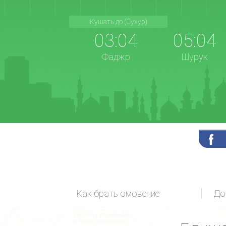
Кушать до (Сухур)
03:04
05:04
Фаджр
Шурук
Как брать омовение
До