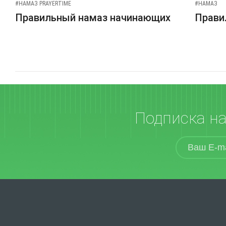
#НАМАЗ PRAYERTIME
#НАМАЗ
Правильный намаз начинающих
Прави
Подписка н