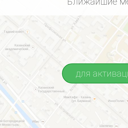
Ближайшие ме
для активац