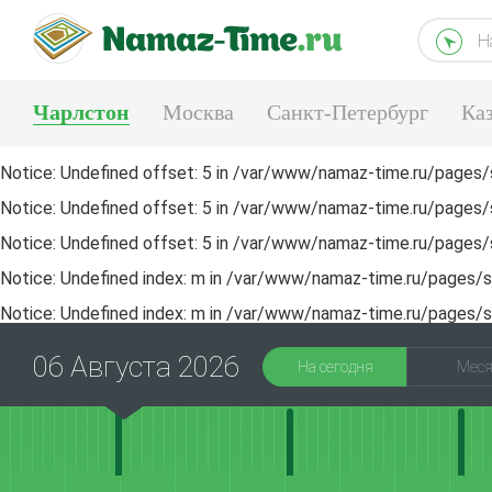
Н
Чарлстон
Москва
Санкт-Петербург
Ка
Тюмень
Екатеринбург
Notice
: Undefined offset: 5 in
/var/www/namaz-time.ru/pages/s
Notice
: Undefined offset: 5 in
/var/www/namaz-time.ru/pages/s
Notice
: Undefined offset: 5 in
/var/www/namaz-time.ru/pages/s
Notice
: Undefined index: m in
/var/www/namaz-time.ru/pages/sa
Notice
: Undefined index: m in
/var/www/namaz-time.ru/pages/sa
06 Августа 2026
На сегодня
Мес