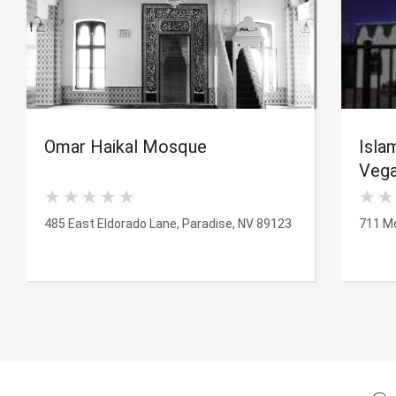
Omar Haikal Mosque
Isla
Veg
485 East Eldorado Lane, Paradise, NV 89123
711 M