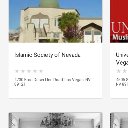
Islamic Society of Nevada
Univ
Veg
4730 East Desert Inn Road, Las Vegas, NV
4505 S
89121
NV 89