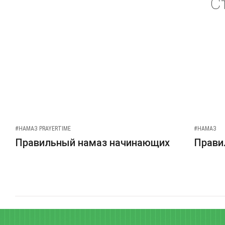
С
#НАМАЗ PRAYERTIME
#НАМАЗ
Правильный намаз начинающих
Прави