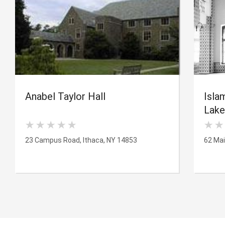
Anabel Taylor Hall
Isla
Lake
23 Campus Road, Ithaca, NY 14853
62 Mai