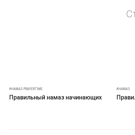
С
#НАМАЗ PRAYERTIME
#НАМАЗ
Правильный намаз начинающих
Прави