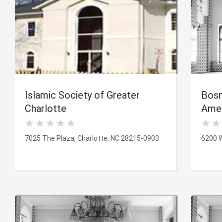
Islamic Society of Greater
Bosn
Charlotte
Amer
7025 The Plaza, Charlotte, NC 28215-0903
6200 W