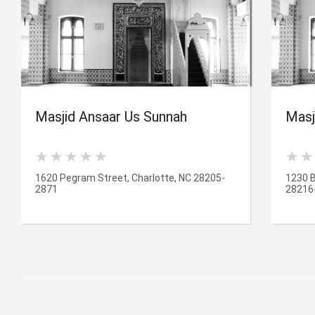
Masjid Ansaar Us Sunnah
Masj
1620 Pegram Street, Charlotte, NC 28205-
1230 B
2871
28216