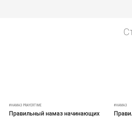
С
#НАМАЗ PRAYERTIME
#НАМАЗ
Правильный намаз начинающих
Прави