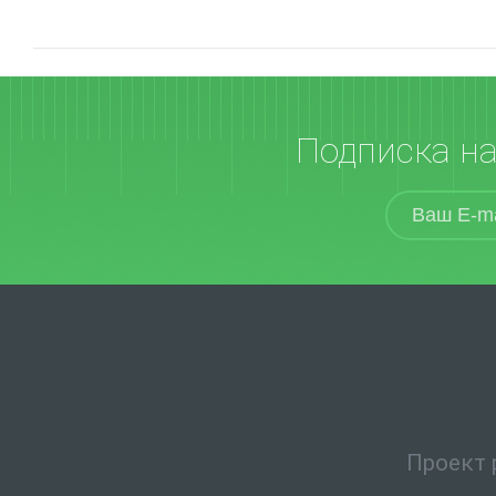
Подписка н
Проект 