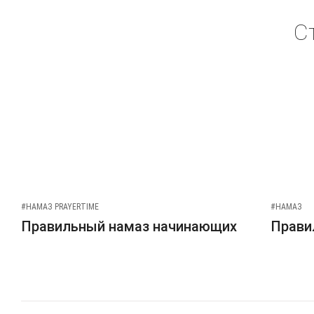
С
#НАМАЗ PRAYERTIME
#НАМАЗ
Правильный намаз начинающих
Прави