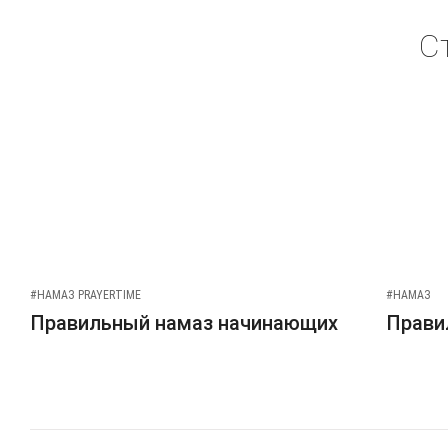
С
#НАМАЗ PRAYERTIME
#НАМАЗ
Правильный намаз начинающих
Прави