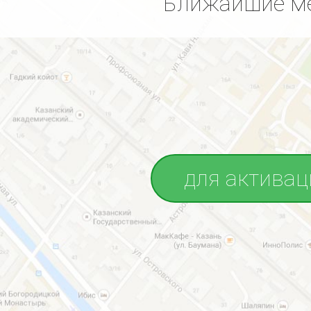
Ближайшие ме
для активац