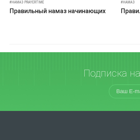
#НАМАЗ PRAYERTIME
#НАМАЗ
Правильный намаз начинающих
Прави
Подписка н