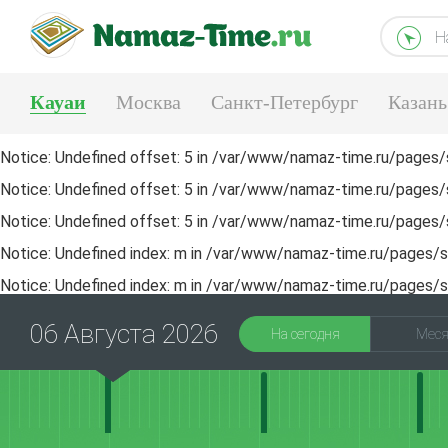
Н
Кауаи
Москва
Санкт-Петербург
Казань
Екатеринбург
Notice
: Undefined offset: 5 in
/var/www/namaz-time.ru/pages/s
Notice
: Undefined offset: 5 in
/var/www/namaz-time.ru/pages/s
Notice
: Undefined offset: 5 in
/var/www/namaz-time.ru/pages/s
Notice
: Undefined index: m in
/var/www/namaz-time.ru/pages/sa
Notice
: Undefined index: m in
/var/www/namaz-time.ru/pages/sa
06 Августа 2026
На сегодня
Мес