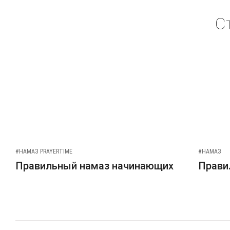
С
#НАМАЗ PRAYERTIME
#НАМАЗ
Правильный намаз начинающих
Прави