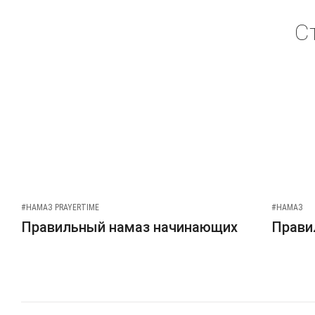
С
#НАМАЗ PRAYERTIME
#НАМАЗ
Правильный намаз начинающих
Прави