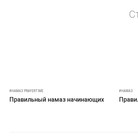
С
#НАМАЗ PRAYERTIME
#НАМАЗ
Правильный намаз начинающих
Прави