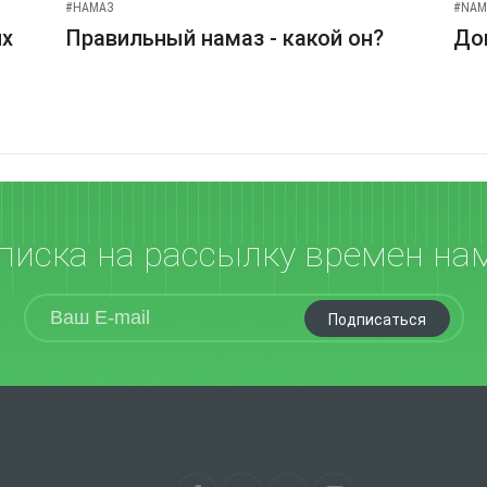
#НАМАЗ
#NAM
их
Правильный намаз - какой он?
До
писка на рассылку времен на
Подписаться