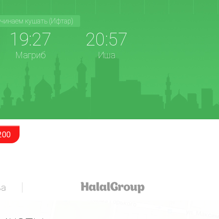
чинаем кушать (Ифтар)
19:27
20:57
Магриб
Иша
200
за