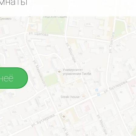
омнаты
неё