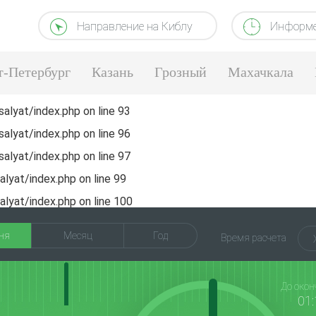
Направление на Киблу
Информе
т-Петербург
Казань
Грозный
Махачкала
alyat/index.php
on line
93
alyat/index.php
on line
96
alyat/index.php
on line
97
lyat/index.php
on line
99
lyat/index.php
on line
100
ня
Месяц
Год
Время расчета
До окон
01: