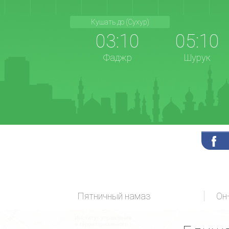
Кушать до (Сухур)
03:10
05:10
Фаджр
Шурук
Пятничный намаз