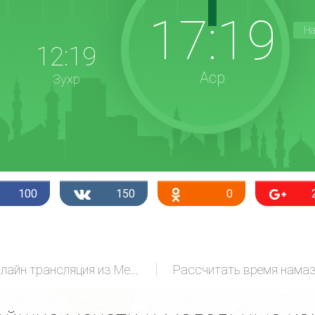
17:19
На
12:19
Аср
Зухр
100
150
0
Он-лайн трансляция из Мекки
Рассчитать время нама