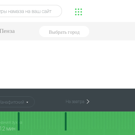
ры намаза на ваш сайт
Пенза
Выбрать город
На завтра
Ханафитский
чания зухра
12 мин