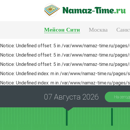
Мейсон Сити
Москва
Санк
Тюмень
Екатеринбург
Notice
: Undefined offset: 5 in
/var/www/namaz-time.ru/pages/s
Notice
: Undefined offset: 5 in
/var/www/namaz-time.ru/pages/s
Notice
: Undefined offset: 5 in
/var/www/namaz-time.ru/pages/s
Notice
: Undefined index: m in
/var/www/namaz-time.ru/pages/sa
Notice
: Undefined index: m in
/var/www/namaz-time.ru/pages/sa
07 Августа 2026
На сегод