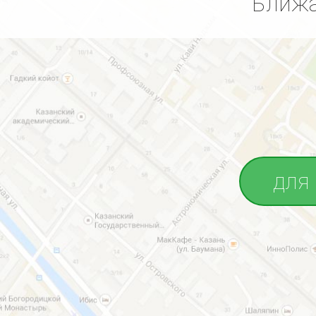
Ближа
для