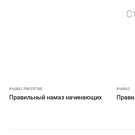
С
#НАМАЗ PRAYERTIME
#НАМАЗ
Правильный намаз начинающих
Прави