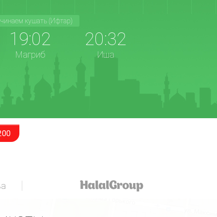
чинаем кушать (Ифтар)
19:02
20:32
Магриб
Иша
200
за