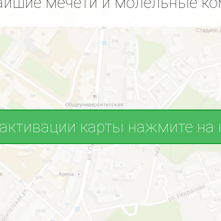
йшие мечети и молельные к
 активации карты нажмите на 