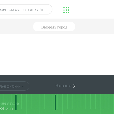
ры намаза на ваш сайт
Выбрать город
На завтра
Ханафитский
чания зухра
34 мин