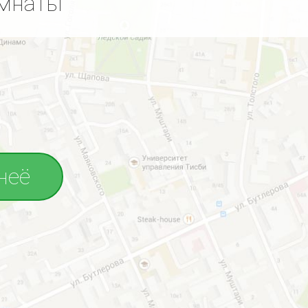
омнаты
неё