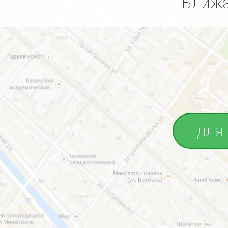
Ближа
для