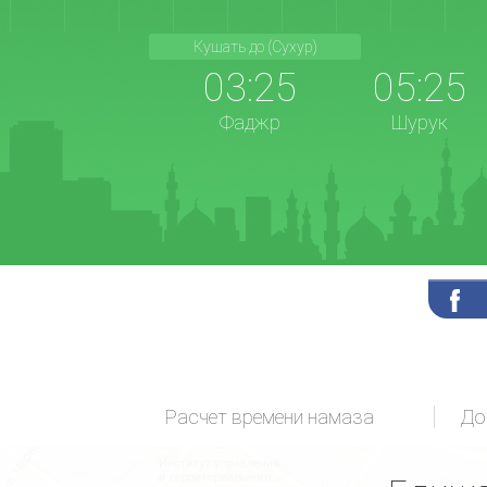
Кушать до (Сухур)
03:25
05:25
Фаджр
Шурук
Расчет времени намаза
До