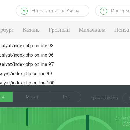
Направление на Киблу
Информе
рбург
Казань
Грозный
Махачкала
Пенза
alyat/index.php
on line
93
alyat/index.php
on line
96
alyat/index.php
on line
97
lyat/index.php
on line
99
lyat/index.php
on line
100
ня
Месяц
Год
Время расчета
До окон
00: