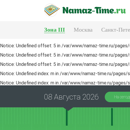
Зона III
Москва
Санкт-Пете
Тюмень
Екатеринбург
Notice
: Undefined offset: 5 in
/var/www/namaz-time.ru/pages/s
Notice
: Undefined offset: 5 in
/var/www/namaz-time.ru/pages/s
Notice
: Undefined offset: 5 in
/var/www/namaz-time.ru/pages/s
Notice
: Undefined index: m in
/var/www/namaz-time.ru/pages/sa
Notice
: Undefined index: m in
/var/www/namaz-time.ru/pages/sa
08 Августа 2026
На сегод