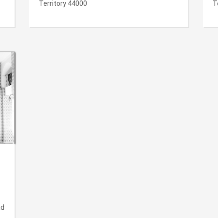
Territory 44000
T
ad