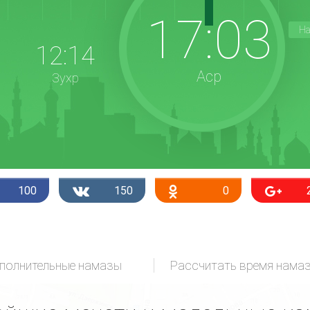
17:03
На
12:14
Аср
Зухр
100
150
0
полнительные намазы
Рассчитать время нама