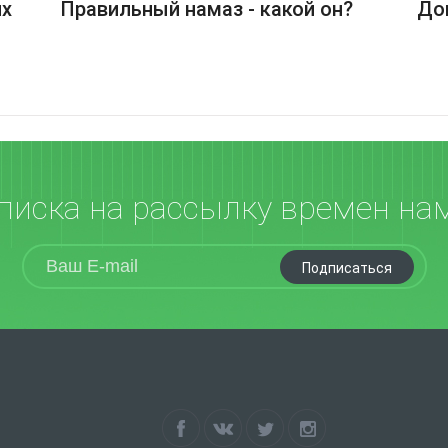
их
Правильный намаз - какой он?
До
писка на рассылку времен на
Подписаться