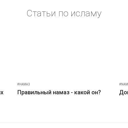
Статьи по исламу
#НАМАЗ
#NAM
их
Правильный намаз - какой он?
До