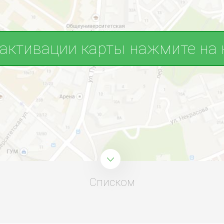
 активации карты нажмите на 
Списком