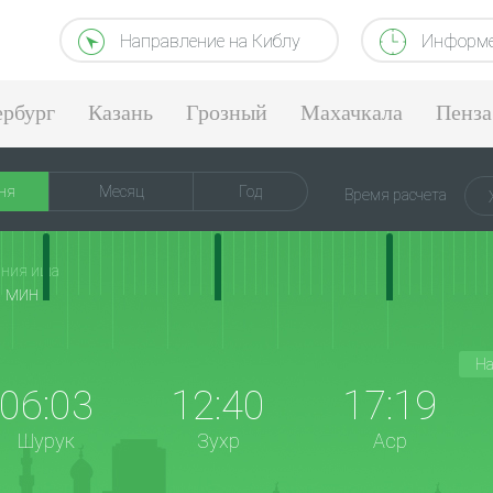
Направление на Киблу
Информе
ербург
Казань
Грозный
Махачкала
Пенза
ня
Месяц
Год
Время расчета
ания иша
4 мин
На
06:03
12:40
17:19
Шурук
Зухр
Аср