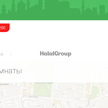
200
за
омнаты