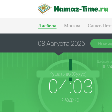
Ласбела
Москва
Санкт-Пет
Тюмень
Екатеринбург
08 Августа 2026
На сегод
До оконч
00:2
Кушать до (Сухур)
04:03
Фаджр