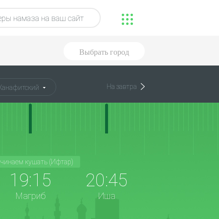
ры намаза на ваш сайт
Выбрать город
На завтра
Ханафитский
чинаем кушать (Ифтар)
19:15
20:45
Магриб
Иша