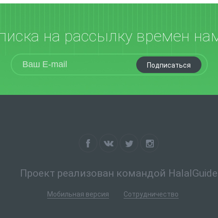
писка на рассылку времен на
Подписаться
Проект реализован командой HalalGuide
Мобильная версия
Сотрудничество