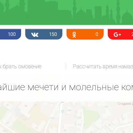
100
150
0
к брать омовение
Рассчитать время нама
йшие мечети и молельные к