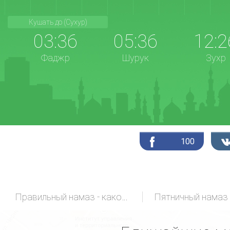
Кушать до (Сухур)
03:36
05:36
12:2
Фаджр
Шурук
Зухр
100
Правильный намаз - какой он?
Пятничный намаз