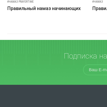
#НАМАЗ PRAYERTIME
#НАМАЗ
Правильный намаз начинающих
Прави
Подписка н