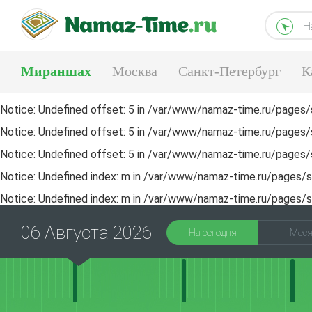
Н
Мираншах
Москва
Санкт-Петербург
К
Тюмень
Екатеринбург
Notice
: Undefined offset: 5 in
/var/www/namaz-time.ru/pages/s
Notice
: Undefined offset: 5 in
/var/www/namaz-time.ru/pages/s
Notice
: Undefined offset: 5 in
/var/www/namaz-time.ru/pages/s
Notice
: Undefined index: m in
/var/www/namaz-time.ru/pages/sa
Notice
: Undefined index: m in
/var/www/namaz-time.ru/pages/sa
06 Августа 2026
На сегодня
Мес