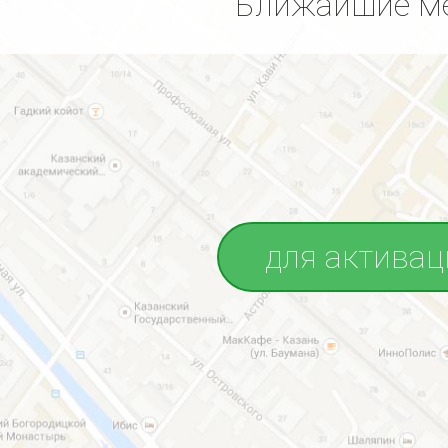
Ближайшие ме
для активац