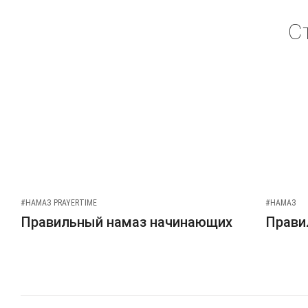
С
#НАМАЗ PRAYERTIME
#НАМАЗ
Правильный намаз начинающих
Прави