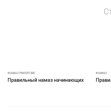
С
#НАМАЗ PRAYERTIME
#НАМАЗ
Правильный намаз начинающих
Прави