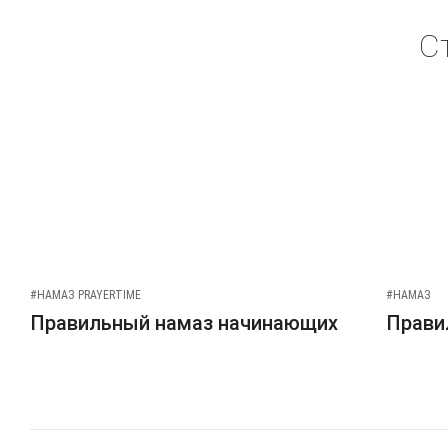
С
#НАМАЗ PRAYERTIME
#НАМАЗ
Правильный намаз начинающих
Прави