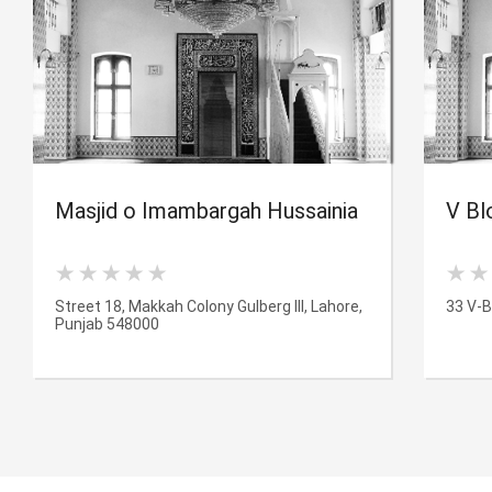
Masjid o Imambargah Hussainia
V Bl
Street 18, Makkah Colony Gulberg III, Lahore,
33 V-B
Punjab 548000