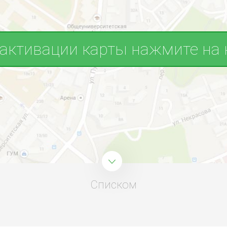
 активации карты нажмите на 
Списком