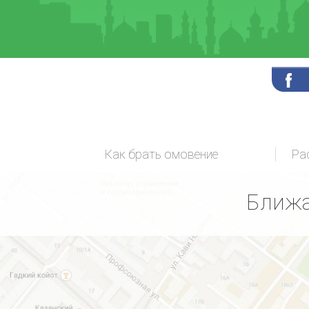
Как брать омовение
Ра
Ближа