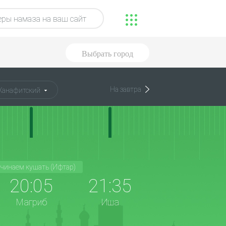
ры намаза на ваш сайт
Выбрать город
На завтра
Ханафитский
чинаем кушать (Ифтар)
20:05
21:35
Магриб
Иша