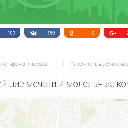
100
150
0
счет времени намаза
Рассчитать время нама
йшие мечети и молельные к