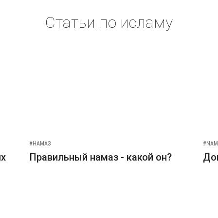
Статьи по исламу
#НАМАЗ
#NAM
их
Правильный намаз - какой он?
До