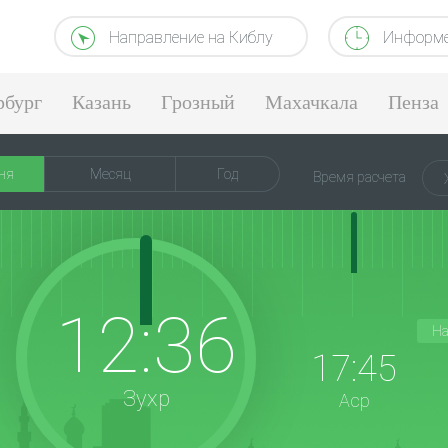
Направление на Киблу
Информе
рбург
Казань
Грозный
Махачкала
Пенза
ня
Месяц
Год
Время расчета
12:36
На
17:45
Зухр
Аср