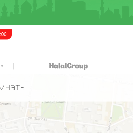
200
за
омнаты