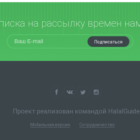
писка на рассылку времен на
Подписаться
Проект реализован командой HalalGuide
Мобильная версия
Сотрудничество