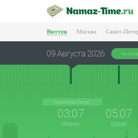
Виттен
Москва
Санкт-Пете
Тюмень
Екатеринбург
09 Августа 2026
На сегод
Кушать до (Сухур)
03:07
05:07
Фаджр
Шурук