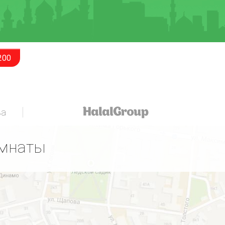
200
за
омнаты