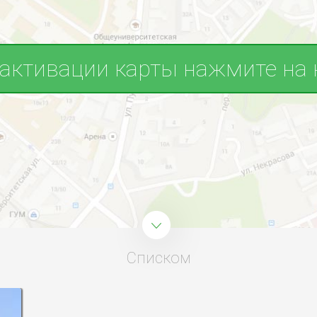
 активации карты нажмите на 
Списком