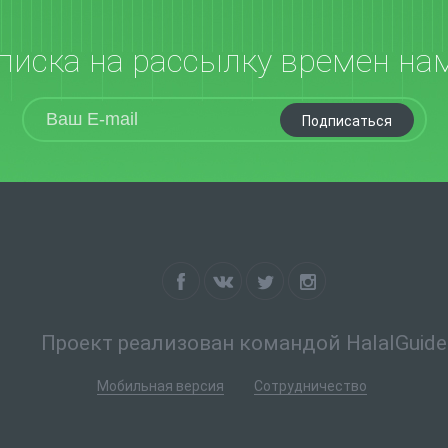
писка на рассылку времен на
Подписаться
Проект реализован командой HalalGuide
Мобильная версия
Сотрудничество