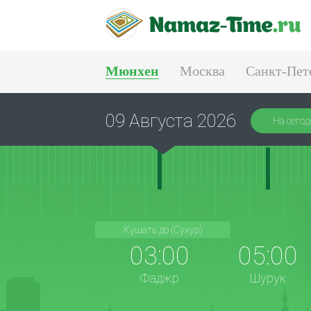
Мюнхен
Москва
Санкт-Пет
Тюмень
Екатеринбург
09 Августа 2026
На сегод
Кушать до (Сухур)
03:00
05:00
Фаджр
Шурук