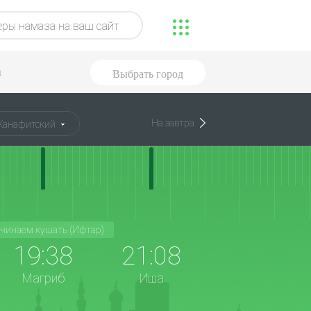
ры намаза на ваш сайт
а
Выбрать город
На завтра
Ханафитский
чинаем кушать (Ифтар)
19:38
21:08
Магриб
Иша