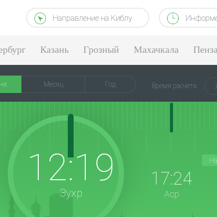
Направление на Киблу
Информе
ербург
Казань
Грозный
Махачкала
Пенз
ня
Месяц
Год
Время расчета
12:19
На
17:24
Зухр
Аср