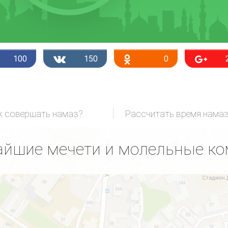
100
150
0
к совершать намаз?
Рассчитать время нама
йшие мечети и молельные к