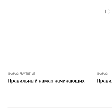
С
#НАМАЗ PRAYERTIME
#НАМАЗ
Правильный намаз начинающих
Прави