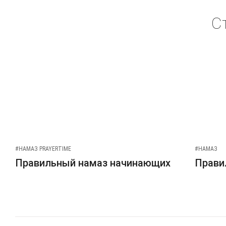
С
#НАМАЗ PRAYERTIME
#НАМАЗ
Правильный намаз начинающих
Прави