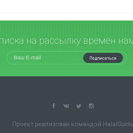
писка на рассылку времен на
Подписаться
Проект реализован командой HalalGuide