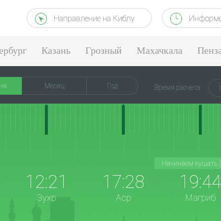
Направление на Киблу
Информе
ербург
Казань
Грозный
Махачкала
Пенз
ня
Месяц
Год
Время расчета
Начинаем кушать 
12:21
17:28
19:4
Зухр
Аср
Магриб