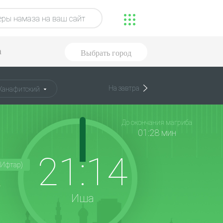
ры намаза на ваш сайт
а
Выбрать город
На завтра
Ханафитский
До окончания магриба
01:28 мин
21:14
(Ифтар)
4
Иша