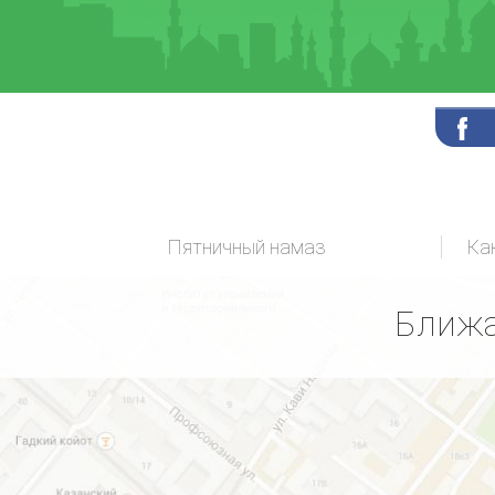
Пятничный намаз
Ка
Ближа