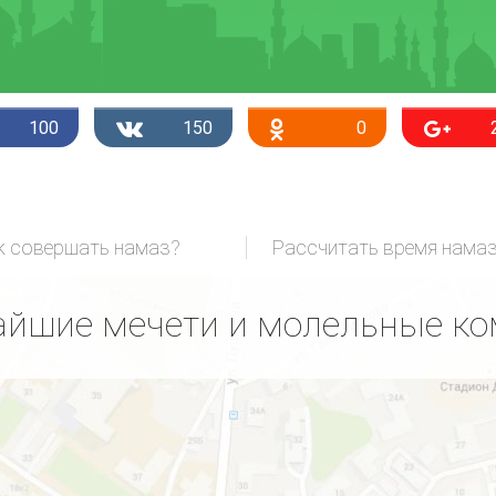
100
150
0
к совершать намаз?
Рассчитать время нама
йшие мечети и молельные к