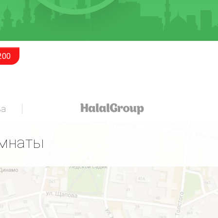
200
за
омнаты