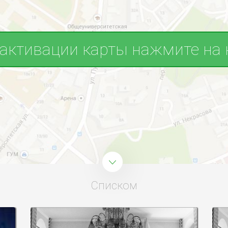
 активации карты нажмите на 
Списком