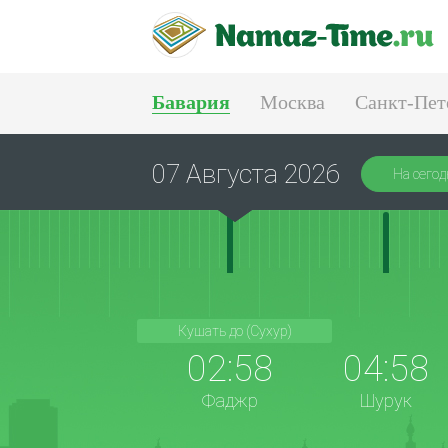
Бавария
Москва
Санкт-Пет
Тюмень
Екатеринбург
07 Августа 2026
На сегод
Кушать до (Сухур)
02:58
04:58
Фаджр
Шурук