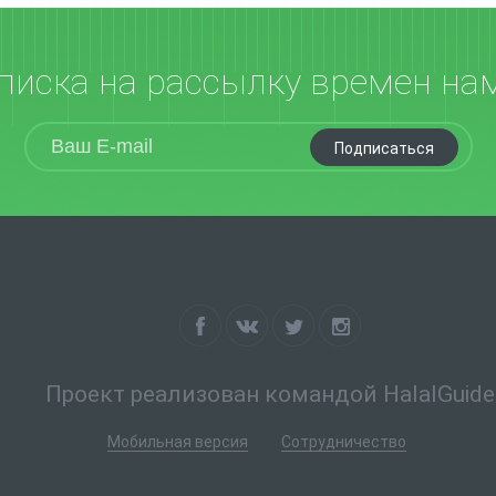
писка на рассылку времен на
Подписаться
Проект реализован командой HalalGuide
Мобильная версия
Сотрудничество