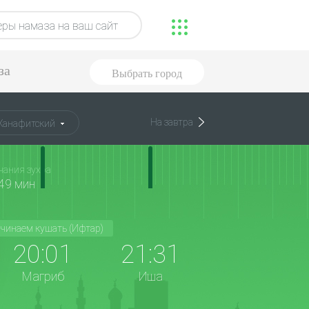
ры намаза на ваш сайт
за
Выбрать город
На завтра
Ханафитский
чания зухра
49 мин
чинаем кушать (Ифтар)
20:01
21:31
Магриб
Иша