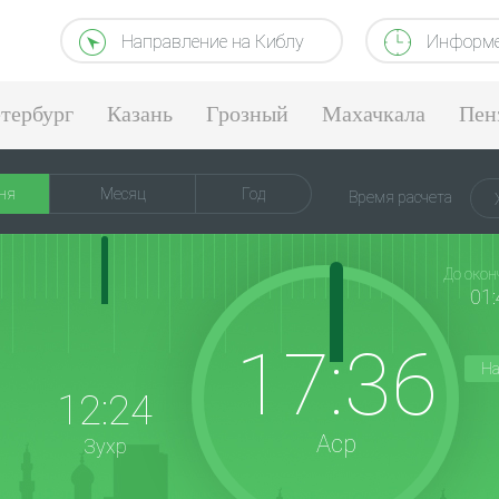
Направление на Киблу
Информе
тербург
Казань
Грозный
Махачкала
Пен
ня
Месяц
Год
Время расчета
До окон
01:
17:36
На
12:24
Аср
Зухр