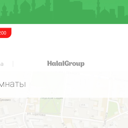
200
за
омнаты