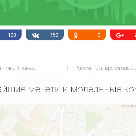
100
150
0
тничный намаз
Рассчитать время нама
йшие мечети и молельные к