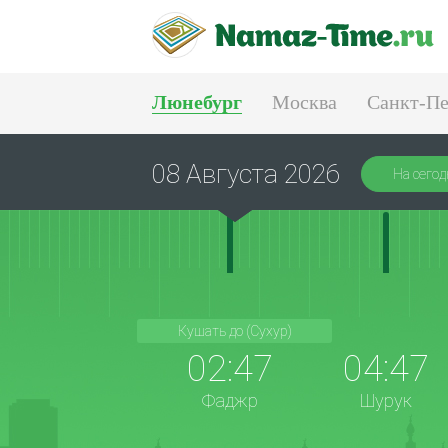
Люнебург
Москва
Санкт-Пе
Тюмень
Екатеринбург
08 Августа 2026
На сегод
Кушать до (Сухур)
02:47
04:47
Фаджр
Шурук