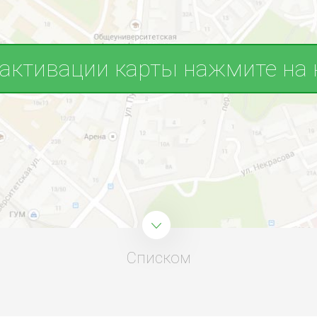
 активации карты нажмите на 
Списком