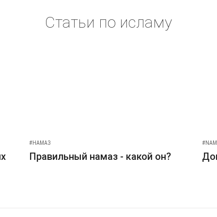
Статьи по исламу
#НАМАЗ
#NAM
их
Правильный намаз - какой он?
До