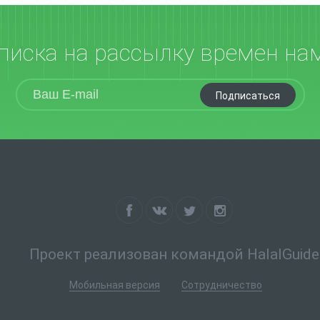
писка на рассылку времен на
Подписаться
Проект реализован командой HalalGuide
Мобильная версия
Сотрудничество