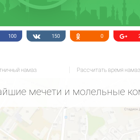
100
150
0
тничный намаз
Рассчитать время нама
йшие мечети и молельные к