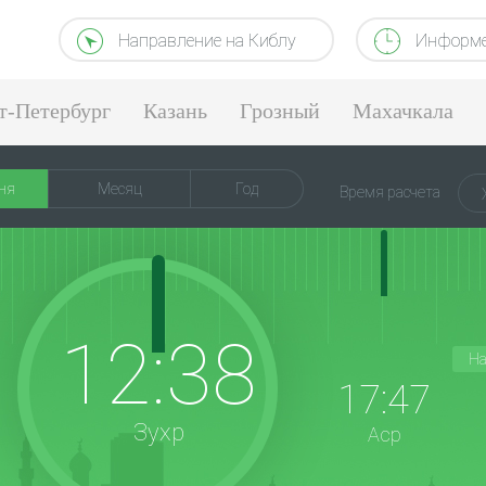
Направление на Киблу
Информе
т-Петербург
Казань
Грозный
Махачкала
ня
Месяц
Год
Время расчета
12:38
На
17:47
Зухр
Аср