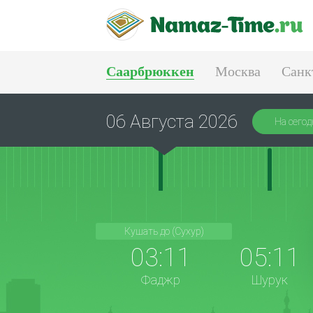
Саарбрюккен
Москва
Санк
Тюмень
Екатеринбург
06 Августа 2026
На сегод
Кушать до (Сухур)
03:11
05:11
Фаджр
Шурук