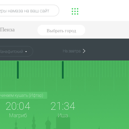
ры намаза на ваш сайт
Пенза
Выбрать город
На завтра
Ханафитский
чинаем кушать (Ифтар)
20:04
21:34
Магриб
Иша