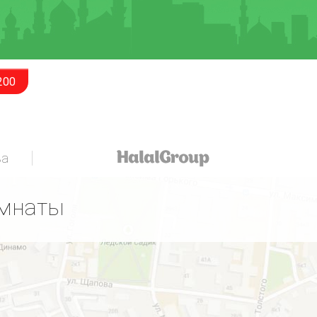
200
за
омнаты