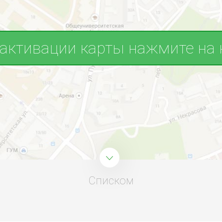
 активации карты нажмите на 
Списком