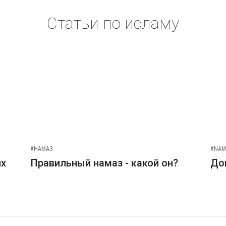
Статьи по исламу
#НАМАЗ
#NAM
их
Правильный намаз - какой он?
До