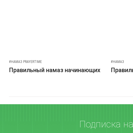
#НАМАЗ PRAYERTIME
#НАМАЗ
Правильный намаз начинающих
Правиль
Подписка н