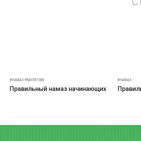
С
#НАМАЗ PRAYERTIME
#НАМАЗ
Правильный намаз начинающих
Правиль