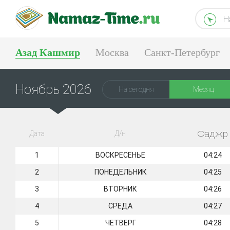
Н
Азад Кашмир
Москва
Санкт-Петербург
Тюмень
Екатеринбург
Ноябрь 2026
На сегодня
Месяц
Фаджр
Дата
Д/н
1
ВОСКРЕСЕНЬЕ
04:24
2
ПОНЕДЕЛЬНИК
04:25
3
ВТОРНИК
04:26
4
СРЕДА
04:27
5
ЧЕТВЕРГ
04:28