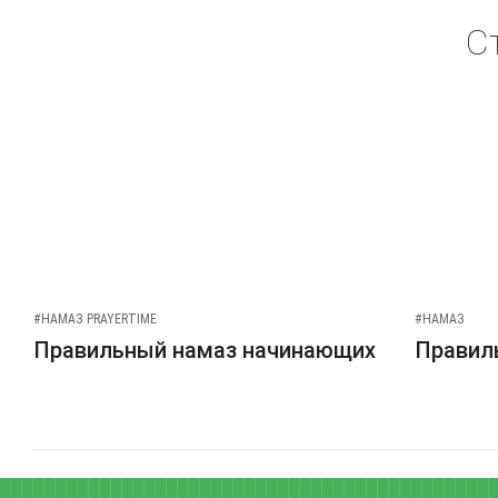
С
#НАМАЗ PRAYERTIME
#НАМАЗ
Правильный намаз начинающих
Правиль