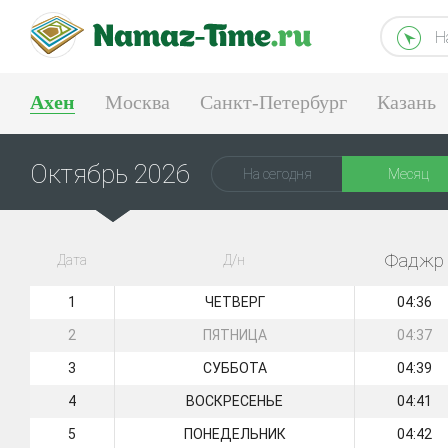
Н
Ахен
Москва
Санкт-Петербург
Казань
Екатеринбург
Октябрь 2026
На сегодня
Месяц
Фаджр
Дата
Д/н
1
ЧЕТВЕРГ
04:36
2
ПЯТНИЦА
04:37
3
СУББОТА
04:39
4
ВОСКРЕСЕНЬЕ
04:41
5
ПОНЕДЕЛЬНИК
04:42