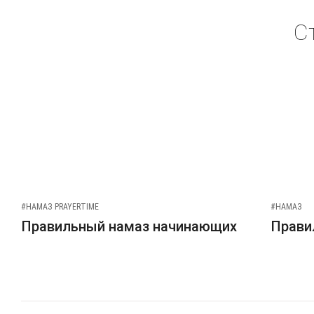
С
#НАМАЗ PRAYERTIME
#НАМАЗ
Правильный намаз начинающих
Прави