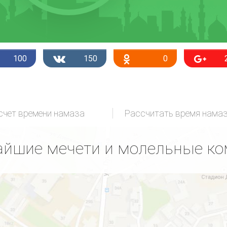
100
150
0
счет времени намаза
Рассчитать время нама
йшие мечети и молельные к