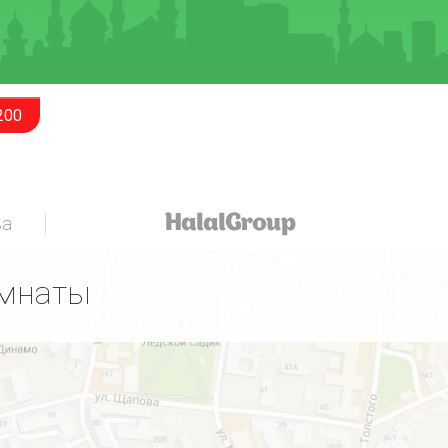
200
за
омнаты