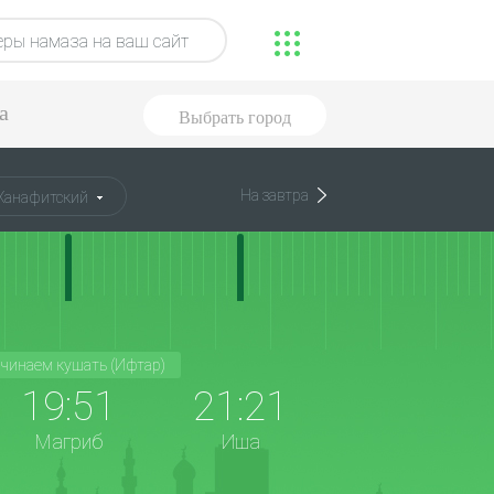
ры намаза на ваш сайт
а
Выбрать город
На завтра
Ханафитский
чинаем кушать (Ифтар)
19:51
21:21
Магриб
Иша