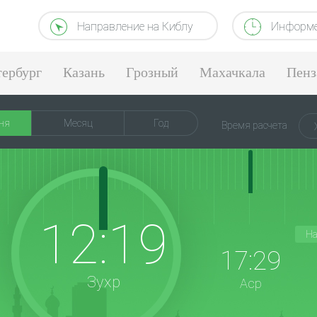
Направление на Киблу
Информе
тербург
Казань
Грозный
Махачкала
Пенз
ня
Месяц
Год
Время расчета
12:19
На
17:29
Зухр
Аср