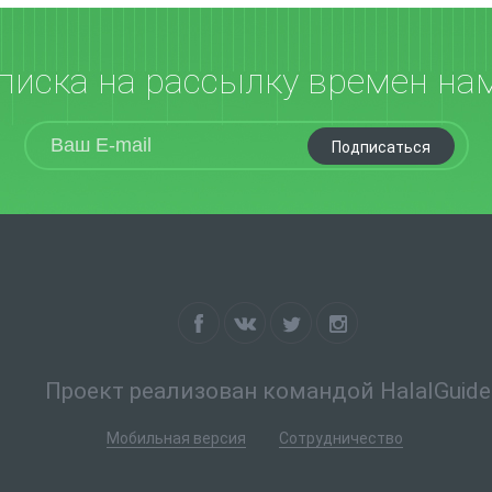
писка на рассылку времен на
Подписаться
Проект реализован командой HalalGuide
Мобильная версия
Сотрудничество