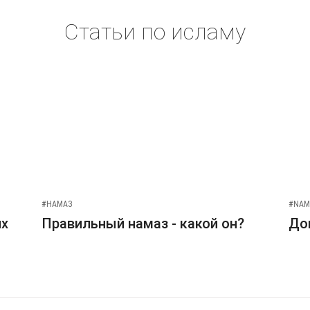
Статьи по исламу
#НАМАЗ
#NAM
их
Правильный намаз - какой он?
До