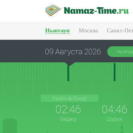
Ньютаун
Москва
Санкт-Пе
Тюмень
Екатеринбург
09 Августа 2026
На сегод
Кушать до (Сухур)
02:46
04:46
Фаджр
Шурук