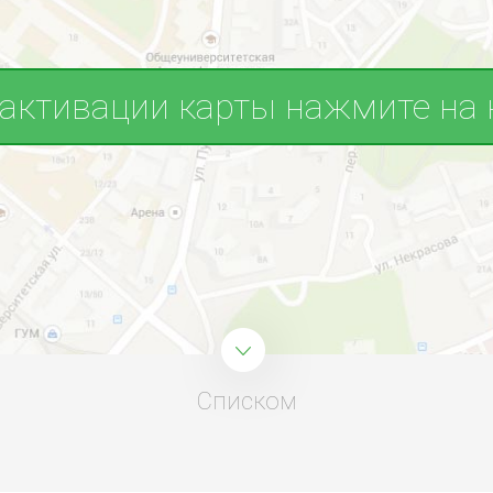
 активации карты нажмите на 
Списком