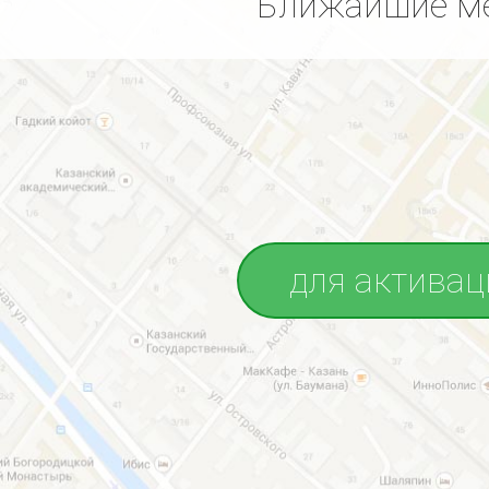
Ближайшие ме
для активац