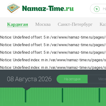
Н
Кардиган
Москва
Санкт-Петербург
Ка
Тюмень
Екатеринбург
Notice
: Undefined offset: 5 in
/var/www/namaz-time.ru/pages/s
Notice
: Undefined offset: 5 in
/var/www/namaz-time.ru/pages/s
Notice
: Undefined offset: 5 in
/var/www/namaz-time.ru/pages/s
Notice
: Undefined index: m in
/var/www/namaz-time.ru/pages/sa
Notice
: Undefined index: m in
/var/www/namaz-time.ru/pages/sa
08 Августа 2026
На сегодня
Мес