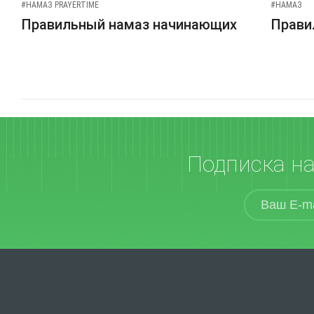
#НАМАЗ PRAYERTIME
#НАМАЗ
Правильный намаз начинающих
Прави
Подписка н