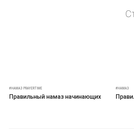
С
#НАМАЗ PRAYERTIME
#НАМАЗ
Правильный намаз начинающих
Прави