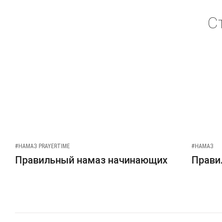
С
#НАМАЗ PRAYERTIME
#НАМАЗ
Правильный намаз начинающих
Прави