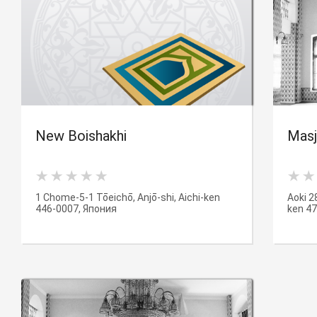
New Boishakhi
Masj
1 Chome-5-1 Tōeichō, Anjō-shi, Aichi-ken
Aoki 2
446-0007, Япония
ken 4