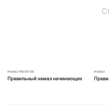
С
#НАМАЗ PRAYERTIME
#НАМАЗ
Правильный намаз начинающих
Прави