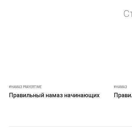
С
#НАМАЗ PRAYERTIME
#НАМАЗ
Правильный намаз начинающих
Прави