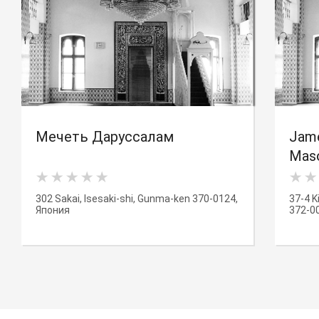
Мечеть Даруссалам
Jam
Mas
302 Sakai, Isesaki-shi, Gunma-ken 370-0124,
37-4 K
Япония
372-0