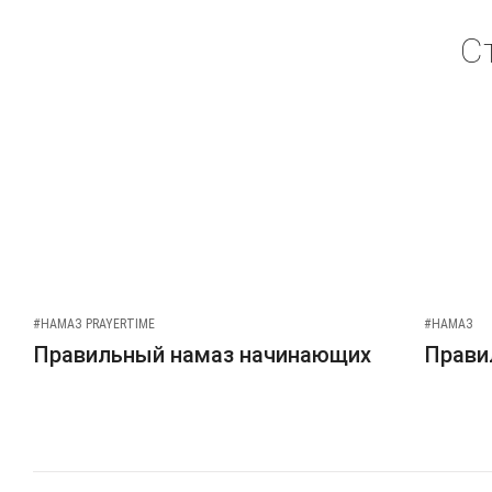
С
#НАМАЗ PRAYERTIME
#НАМАЗ
Правильный намаз начинающих
Прави