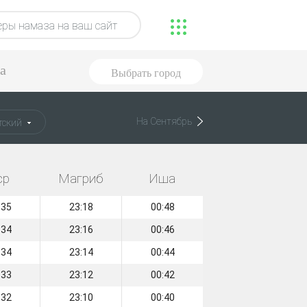
ры намаза на ваш сайт
а
Выбрать город
На Сентябрь
тский
ср
Магриб
Иша
:35
23:18
00:48
:34
23:16
00:46
:34
23:14
00:44
:33
23:12
00:42
:32
23:10
00:40