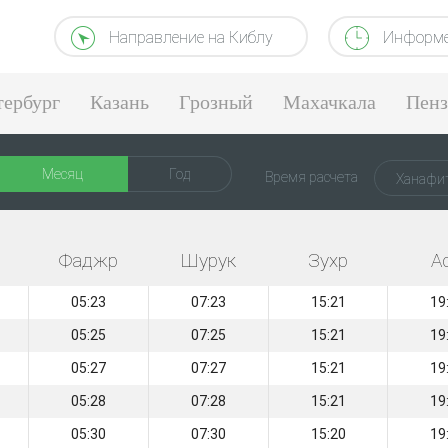
Направление на Киблу
Информе
тербург
Казань
Грозный
Махачкала
Пенз
Месяц
Год
Время расчета
Ханафи
Фаджр
Шурук
Зухр
А
05:23
07:23
15:21
19
05:25
07:25
15:21
19
05:27
07:27
15:21
19
05:28
07:28
15:21
19
05:30
07:30
15:20
19