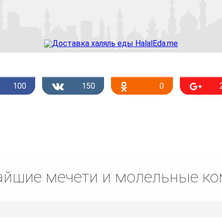
100
150
0
йшие мечети и молельные к
Списком