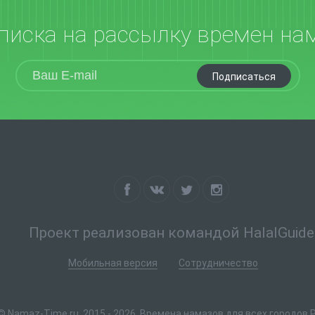
писка на рассылку времен на
Подписаться
Проект реализован командой HalalGuide
Мобильная версия
Сотрудничество
© Namaz-Time.ru, 2015 - 2026. Времена намазов для всех городов 