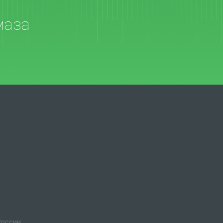
маза
России.