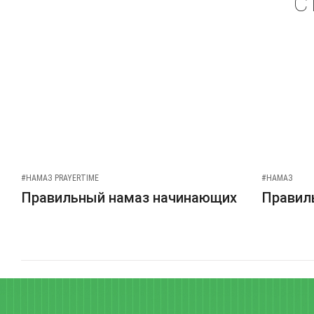
С
#НАМАЗ PRAYERTIME
#НАМАЗ
Правильный намаз начинающих
Правиль