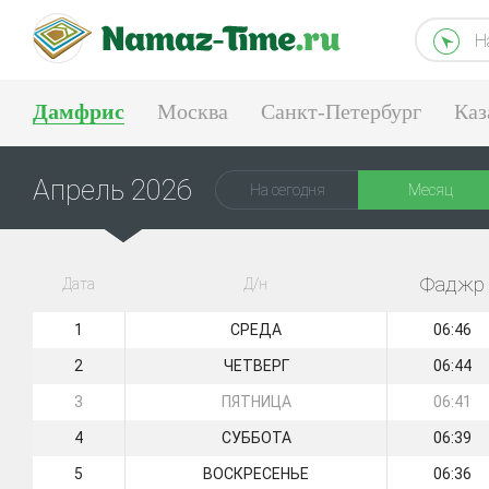
Н
Дамфрис
Москва
Санкт-Петербург
Каз
Тюмень
Екатеринбург
Апрель 2026
На сегодня
Месяц
Фаджр
Дата
Д/н
1
СРЕДА
06:46
2
ЧЕТВЕРГ
06:44
3
ПЯТНИЦА
06:41
4
СУББОТА
06:39
5
ВОСКРЕСЕНЬЕ
06:36