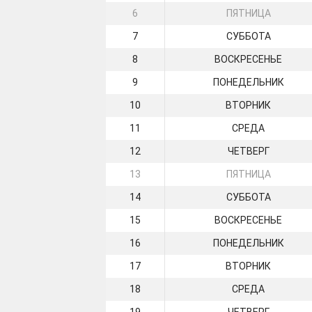
6
ПЯТНИЦА
7
СУББОТА
8
ВОСКРЕСЕНЬЕ
9
ПОНЕДЕЛЬНИК
10
ВТОРНИК
11
СРЕДА
12
ЧЕТВЕРГ
13
ПЯТНИЦА
14
СУББОТА
15
ВОСКРЕСЕНЬЕ
16
ПОНЕДЕЛЬНИК
17
ВТОРНИК
18
СРЕДА