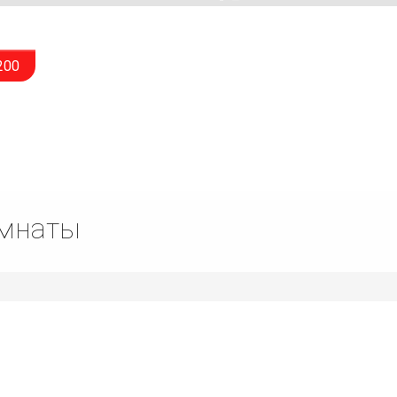
200
омнаты