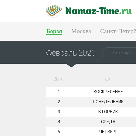
Борзя
Москва
Санкт-Петерб
Екатеринбург
Февраль 2026
На сегодня
Дата
Д/н
1
ВОСКРЕСЕНЬЕ
2
ПОНЕДЕЛЬНИК
3
ВТОРНИК
4
СРЕДА
5
ЧЕТВЕРГ