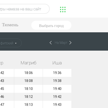
ры намаза на ваш сайт
Тюмень
Выбрать город
На Март
афитский
ср
Магриб
Иша
:42
18:06
19:36
:43
18:08
19:38
:45
18:10
19:40
:46
18:12
19:42
:47
18:13
19:43