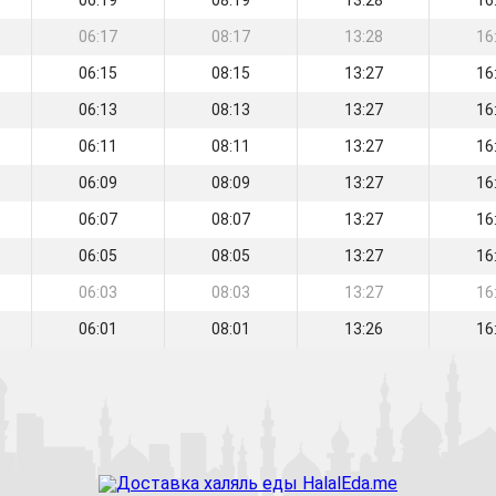
06:19
08:19
13:28
16
06:17
08:17
13:28
16
06:15
08:15
13:27
16
06:13
08:13
13:27
16
06:11
08:11
13:27
16
06:09
08:09
13:27
16
06:07
08:07
13:27
16
06:05
08:05
13:27
16
06:03
08:03
13:27
16
06:01
08:01
13:26
16