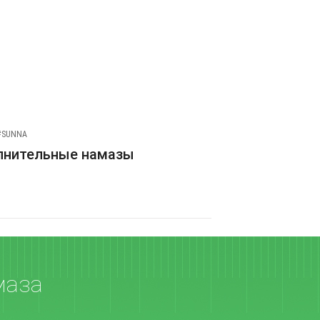
#SUNNA
лнительные намазы
маза