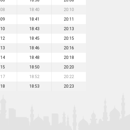
:06
18:38
20:08
:08
18:40
20:10
:09
18:41
20:11
:10
18:43
20:13
:12
18:45
20:15
:13
18:46
20:16
:14
18:48
20:18
:15
18:50
20:20
:17
18:52
20:22
:18
18:53
20:23