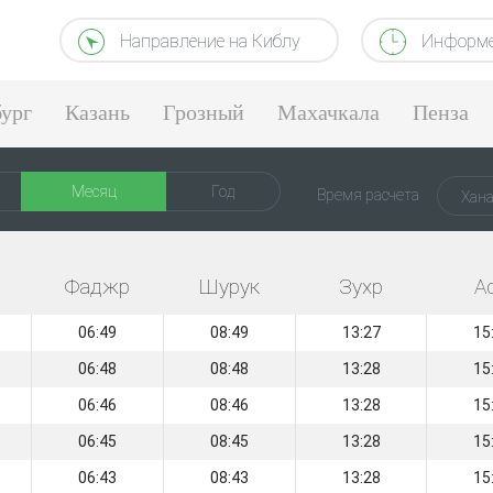
Направление на Киблу
Информе
ург
Казань
Грозный
Махачкала
Пенза
Месяц
Год
Время расчета
Хан
Фаджр
Шурук
Зухр
А
06:49
08:49
13:27
15
06:48
08:48
13:28
15
06:46
08:46
13:28
15
06:45
08:45
13:28
15
06:43
08:43
13:28
15