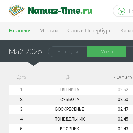
Н
Бологое
Москва
Санкт-Петербург
Каза
Тюмень
Екатеринбург
Май 2026
На сегодня
Месяц
Фаджр
Дата
Д/н
1
ПЯТНИЦА
02:52
2
СУББОТА
02:50
3
ВОСКРЕСЕНЬЕ
02:47
4
ПОНЕДЕЛЬНИК
02:45
5
ВТОРНИК
02:43