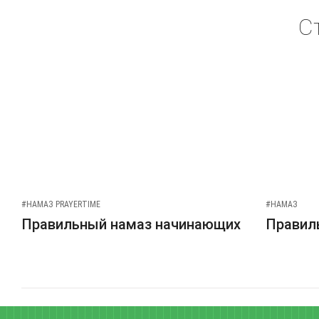
С
#НАМАЗ PRAYERTIME
#НАМАЗ
Правильный намаз начинающих
Правиль