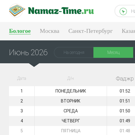
Н
Бологое
Москва
Санкт-Петербург
Каза
Тюмень
Екатеринбург
Июнь 2026
На сегодня
Месяц
Фаджр
Дата
Д/н
1
ПОНЕДЕЛЬНИК
01:52
2
ВТОРНИК
01:51
3
СРЕДА
01:50
4
ЧЕТВЕРГ
01:49
5
ПЯТНИЦА
01:48