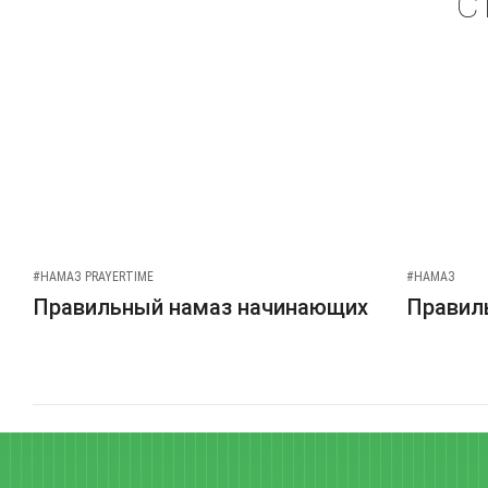
С
#НАМАЗ PRAYERTIME
#НАМАЗ
Правильный намаз начинающих
Правиль