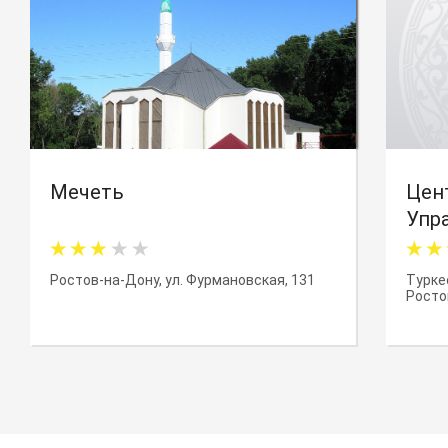
Мечеть
Цен
Упр
Рос
Ростов-на-Дону, ул. Фурмановская, 131
Турке
Росто