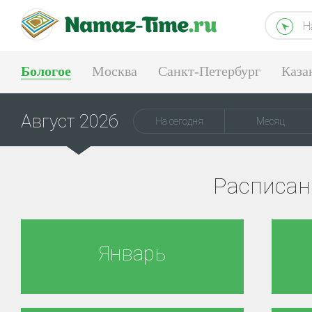
Н
Бологое
Москва
Санкт-Петербург
Каза
Тюмень
Екатеринбург
Август 2026
На сегодня
Месяц
Расписан
Январь